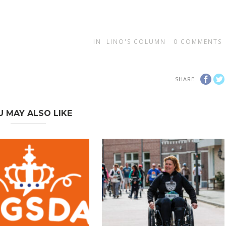
IN
LINO'S COLUMN
0
COMMENTS
SHARE
U MAY ALSO LIKE