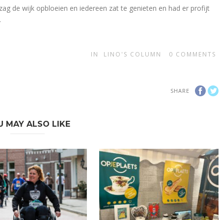
ag de wijk opbloeien en iedereen zat te genieten en had er profijt
.
IN
LINO'S COLUMN
0
COMMENTS
SHARE
U MAY ALSO LIKE