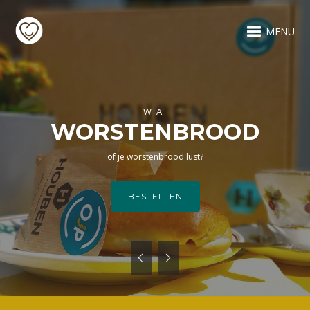
MENU
WA
WORSTENBROOD
of je worstenbrood lust?
BESTELLEN