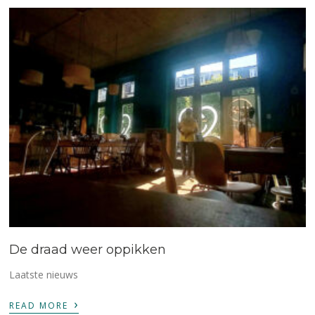
De draad weer oppikken
Laatste nieuws
›
READ MORE