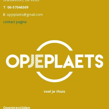
T
:
06-57046369
E
: opjeplaets@gmail.com
contact pagina
voel je thuis
Openingstijden