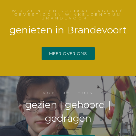
WIJ ZIJN EEN SOCIAAL DAGCAFÉ
GEVESTIGD IN WINKELCENTRUM
BRANDEVOORT.
genieten in Brandevoort
MEER OVER ONS
VOEL JE THUIS
gezien | gehoord |
gedragen