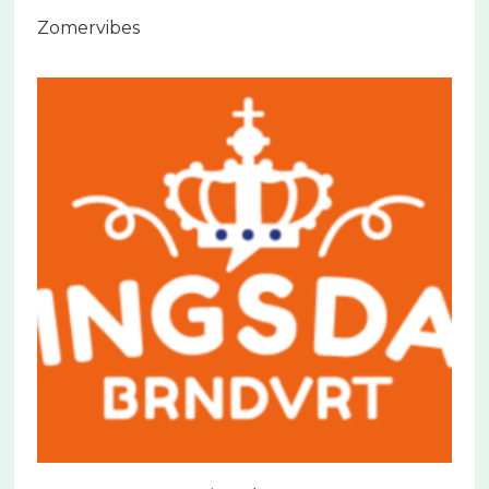
Zomervibes